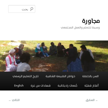
تخطي
إلى
بحث
المحتوى
الأساسي
مجاورة
وسيط للتعلم والعمل المجتمعي
القائمة
السر بالخلطة
خواطر الطبيعة الشافية
تاريخ التعليم الرسمي
الرئيسية
أفكار شقيّة
جَُمعات راديكالية
شهادات من غزة
English
تصفّح
←
السابق
التالي
→
المقالات