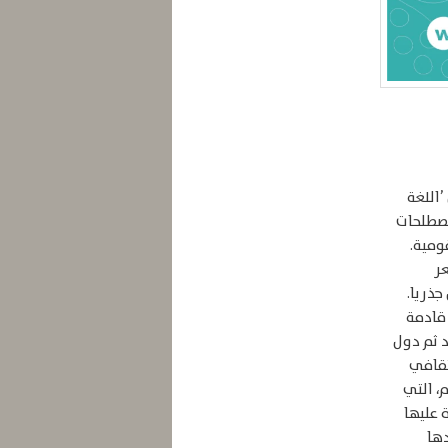
 ’اللغة
لمصطلحات
ومية.
عر
جذريا.
طرة قادمة
د ثم دول
لثقافي
م، التي
 عليها
دها