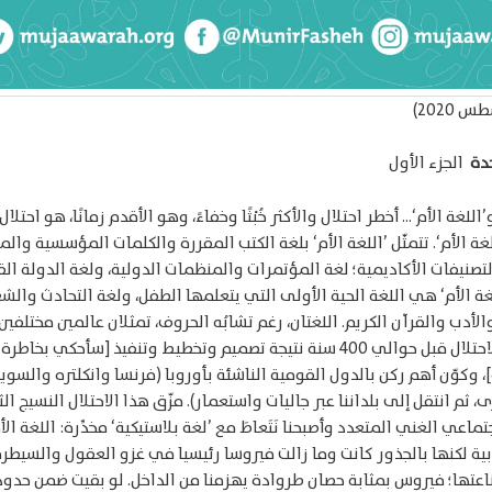
حدة
الجزء الأول
’اللغة الأم‘… أخطر احتلال والأكثر خُبْثًا وخفاءً، وهو الأقدم زمانًا، هو احتلال
لغة الأم‘. تتمثّل ’اللغة الأم‘ بلغة الكتب المقررة والكلمات المؤسسية وا
تصنيفات الأكاديمية؛ لغة المؤتمرات والمنظمات الدولية، ولغة الدولة الق
غة الأم‘ هي اللغة الحية الأولى التي يتعلمها الطفل، ولغة التحادث والش
الأدب والقرآن الكريم. اللغتان، رغم تشابُه الحروف، تمثلان عالمين مختلفين 
حصل هذا الاحتلال قبل حوالي 400 سنة نتيجة تصميم وتخطيط وتنفيذ [سأحكي بخا
، وكوّن أهم ركن بالدول القومية الناشئة بأوروبا (فرنسا وانكلتره والسوي
ى، ثم انتقل إلى بلداننا عبر جاليات واستعمار). مزّق هذا الاحتلال النسيج ا
ماعي الغني المتعدد وأصبحنا نَتَعاطَ مع ’لغة بلاستيكية‘ مخدِّرة: اللغة الأ
ية لكنها بالجذور كانت وما زالت فيروسا رئيسيا في غزو العقول والسيطرة
اعتها؛ فيروس بمثابة حصان طروادة يهزمنا من الداخل. لو بقيت ضمن حدو