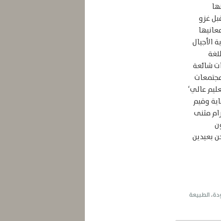
ها
قبل غزو
معانيها
 الأجيال
لغة
مات شائعة
‘مجتمعات
ليم عالي‘
اية وقيم
رام مثنى
ن
 بعيدين
دة
،
الطبيعة