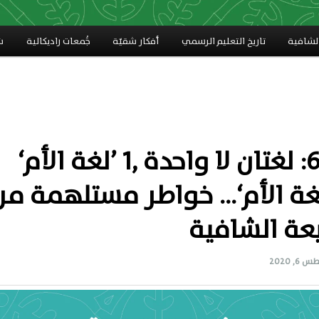
لشافية
تاريخ التعليم الرسمي
أفكار شقيّة
جَُمعات راديكالية
ش
رقم 6: لغتان لا واحدة ,1 ’لغة الأم‘
لغة الأم‘… خواطر مستلهمة من
عة الشافية
6, 2020