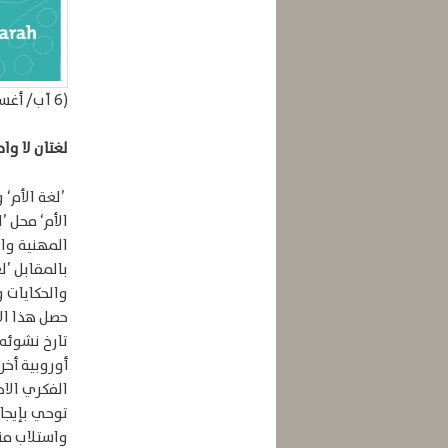
(6 آب/ أغسطس 2020)
لغتان لا وا
’لغة الأم‘ و
الأم‘ محل ’
المهنية وال
بالمقابل ’ل
والحكايات و
تارخ نشوئه]
أوروبية أخر
الفكري الاجت
توحي بإيجاب
واستلاب من