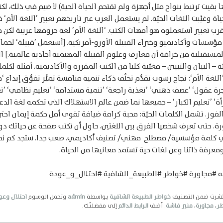
 بقيت ترتبط بنواح مثل أجهزة ولم تقتحم الحياة الحية) لا ضيم في ذلك، لكن
ة وغيَّبت اللغات الحيّة. لم يستعمل العرب عبر تاريخهم تعبير ’اللغة الأم‘ 
أقرب تعبير استعملوه هو أمهات الكتب. ‘اللغة الأم’ لغة حروفها عربية لكن 
ؤسسات وأكاديميو وخبراء القبيلة الأورو-أمريكية. [أستعمل ’قبيلة‘ لحماية
مستقبلية من خرافة أن معارف وعلوم القبيلة المهيمنة أحادية عالمية.] ال
ّة – البيان والتبيين – مغيّبة كليا من الكتب المقررة والأكاديمية. أمثلة لكل
لغة الأم‘: نجاح رسوب تقدُّم تخلُّف ذكاء تنمية منافسة تميُّز تفوُّق إبداع 
ة عقول‘ ’عصف ذهني‘ ’تغذية راجعة‘ ’تنمية مستدامة‘ ’تعليم نظامي‘ ’تع
أة‘ ’تعليم الكبار‘ – جميعها نما ضمن عالم الاستهلاك الذي تحكمه لغة الدع
فوز. تشمل الكلمات الحيّة: محبة كرامة ضيافة تقوى أمل حكمة إيمان احت
ة. حتى تعرف شخصيا الفرق بين اللغتين، حاول أن تكتب صفحة عن حياتك دو
 كلمة مؤسسية/ مصطلح مهني/ تصنيف أكاديمي. صعب جدا. ستجد كم نحن
معرفة ذاتنا وعن لغات حية تستمد معانيها من الحياة.
 #مجاورة #خواطر #الطبيعة_الشافية #احتلال_و_عودة
نُشرت ضمن التصنيف
خواطر الطبيعة الشافية
بواسطة
admin
وتحمل الوسوم
احتلال وعو
ر
،
مجاورة
،
منير فاشة
. أضف
الرابط الدائم
إلى مفضلتّك.