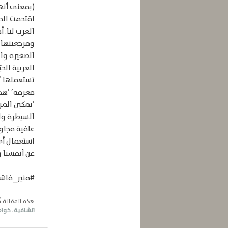
(بمعنى أنها
اقتحمت الحيا
الغرب لنا. 
ومرجعيتها م
الصغيرة وال
العربية الحي
تستعملها ’ال
معرفة’ ’هجر
’تمكين المر
السيطرة وال
عافية مجاور
استعمال أي
عن أنفسنا و
#منير_فاشه
هذه المقالة 
الشافية
،
خواط