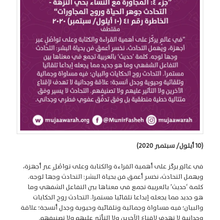
(10 أيلول/ سبتمبر 2020)
في عالمٍ يركّز على أهمية القراءة والكتابة وعلى تواصُلٍ عبر أجهزة،
ويهمل التحادث، نخسر أعمق فن بحياة البشر: التحادث وجها لوجه.
كلمة ‘حديث’ بالعربية تجمع في معناها بين التفاعل الشفهي وما
هو جديد مما يجعله إبداعا تلقائيا مستمرا. التحادث روح الحكايات
والبيان؛ فيه مساواة وجمالية وتلقائية وحيوية وجدل أنسجة؛ علاقة
وجدانية لا تهدف لإقناع الآخرين ولا التأثير عليهم ولا تصنيفهم.