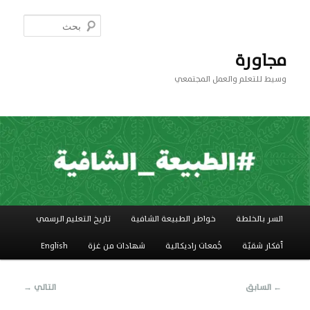
تخطي
إلى
بحث
المحتوى
الأساسي
مجاورة
وسيط للتعلم والعمل المجتمعي
القائمة
السر بالخلطة
خواطر الطبيعة الشافية
تاريخ التعليم الرسمي
الرئيسية
أفكار شقيّة
جَُمعات راديكالية
شهادات من غزة
English
تصفّح
←
السابق
التالي
→
المقالات