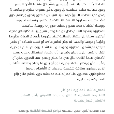
التحادث بأحلى تجلياته تعانقُ روحين يغذّي كلٌّ منهما الآخر؛ لا يسير
وفق متتالية خطية منطقية بل وفق تدفُّق عفوي فطري وجداني. لا
يمكن في التحادث التنبؤ كيف سينتهي. كل متجاور ينطق ويصغي دون
تعصُّب، تجلى بمجاورة النزهة. النباتات حتى تنمو وتعطي ضروري
نرويها؛ الحكايات حتى تنمو وتعطي ضروري نرويها. ساهمت
المجاورة بتغذية العالم داخل كلٍّ منا وجدل نسيجٍ بيننا. حكاياتهن عصيّة
أن تكون سِلَعًا بل احتفاءً بإنسانية تمتد جذورها بأعماق الحياة، بحُلْوِها
ومُرِّها وفرحها وألمها. لم يَجِئْنَ لحافزٍ مادي أو كسب شهادة أو حافز
خارجي. لم تشمل المجاورة وعودا بل انتعاشا للروح. لم نتكلم عن حرية
الفكر والتعبير بل عن بيان وتبيين. الأول شعار استهلاكي على صعيد
الأغصان، بينما الثاني بيانٌ يبين ما يختلج وينضج في الجذور. يمكن أن
يفكِّر شخصٌ ويتكلم ساعات بحرية دون أن يبيّن ما يختلج بداخله. الأطفال
الذين يعيشون بعلاقة شفهية مع عشرات الأشخاص يوميا
محظوظون، يتحدثون بطلاقة إبداعية مدهشة دون تلعثُم؛ مثالٌ رائع
للتعلم كقدرة فطرية.
#منير_فاشه
#مجاورة
#خواطر
#الطبيعة_الشافية
#احتلال_و_عودة
#العيش_بأمل
#تعلم
#التعلم_قدرة_عضوية
هذه المقالة نُشرت ضمن التصنيف
خواطر الطبيعة الشافية
بواسطة