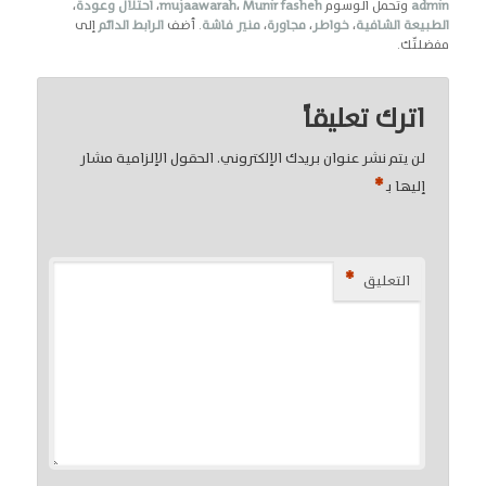
admin
وتحمل الوسوم
Munir fasheh
،
mujaawarah
،
احتلال وعودة
،
الطبيعة الشافية
،
خواطر
،
مجاورة
،
منير فاشة
. أضف
الرابط الدائم
إلى
مفضلتّك.
اترك تعليقاً
لن يتم نشر عنوان بريدك الإلكتروني.
الحقول الإلزامية مشار
*
إليها بـ
*
التعليق