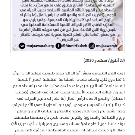
(23 أيلول/ سبتمبر 2020)
روبة اللبن الطبيعية تعيش أبد الدهر؛ قدرة طبيعية لتوليد الذات؛ تولّد
ذاتها دون كلل، وتجسّد معنى الاستدامة الحقيقية. تعبير “التنمية
المستدامة” الشائع ينطبق على ما هو مخرِّب. ما نمى باستدامة عبر
القرون الثلاثة الماضية: الأسلحة؛ تخريب الحياة في الجوهر (كتخريب
الجينات)؛ والنمو الأسي لرأس المال (ما يشار له بالربح المركب في
كتب الرياضيات المدرسية، وفي رأيي هو المخرِّب الخفي الأكبر للحياة).
وجه الشبه بين روبة اللبن وخميرة العجين والنباتات البرية والتعلم
وروح الضيافة والمجاورة وتكوين معنى يكمن بأن جميعها بطبيعتها
تولّد ذاتها دون الحاجة لمؤسسات ومهنيين وميزانيات. أي تخريب لأيٍّ
منها هو جريمة ضد الحياة. التنمية المستدامة المدمِّرة هي نقيض