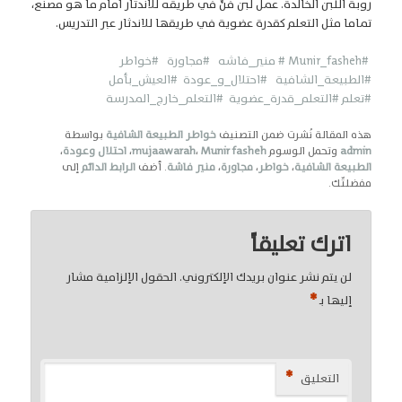
روبة اللبن الخالدة. عمل لبن فنٌّ في طريقه للاندثار أمام ما هو مصنّع،
تماما مثل التعلم كقدرة عضوية في طريقها للاندثار عبر التدريس.
#Munir_fasheh
# منير_فاشه
#مجاورة
#خواطر
#الطبيعة_الشافية
#احتلال_و_عودة
#العيش_بأمل
#تعلم
#التعلم_قدرة_عضوية
#التعلم_خارج_المدرسة
هذه المقالة نُشرت ضمن التصنيف
خواطر الطبيعة الشافية
بواسطة
admin
وتحمل الوسوم
Munir fasheh
،
mujaawarah
،
احتلال وعودة
،
الطبيعة الشافية
،
خواطر
،
مجاورة
،
منير فاشة
. أضف
الرابط الدائم
إلى
مفضلتّك.
اترك تعليقاً
لن يتم نشر عنوان بريدك الإلكتروني.
الحقول الإلزامية مشار
*
إليها بـ
*
التعليق