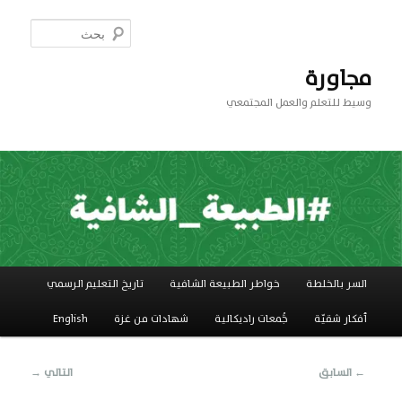
تخطي
إلى
بحث
المحتوى
الأساسي
مجاورة
وسيط للتعلم والعمل المجتمعي
القائمة
السر بالخلطة
خواطر الطبيعة الشافية
تاريخ التعليم الرسمي
الرئيسية
أفكار شقيّة
جَُمعات راديكالية
شهادات من غزة
English
تصفّح
←
السابق
التالي
→
المقالات