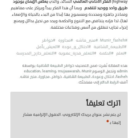
highway)
الفكر الأحادي العالمي
السائد، والذي
يعكس الإيمان بوجود
طريق واحد ووحيد للتقدم
. وبما أن هذا الفكر يبدأ ويرتكز على مفاهيم
ونماذج جاهزة ومحددة ومسموح بها (بدلا من البدء بالحياة والإصغاء
لها)، لذا فإنه يتناقض مع التنوع والحكمة ويحد من تخيل بدائل ويمنع
إجراء تجارب تنطلق من أسس وقناعات مختلفة.
#Munir_fasheh
#منير_فاشه
#مجاورة
#خواطر
#الطبيعة_الشافية
#احتلال_و_عودة
#العيش_بأمل
#تعلم
#الحكمة #التعلم_قدرة_عضوية
#التعلم_خارج_المدرسة
هذه المقالة نُشرت ضمن التصنيف
خواطر الطبيعة الشافية
بواسطة
admin
وتحمل الوسوم
Munir
،
mujaawarah
،
learning
،
education
fasheh
،
احتلال وعودة
،
الطبيعة الشافية
،
خواطر
،
مجاورة
،
منير فاشه
.
أضف
الرابط الدائم
إلى مفضلتّك.
اترك تعليقاً
لن يتم نشر عنوان بريدك الإلكتروني.
الحقول الإلزامية مشار
*
إليها بـ