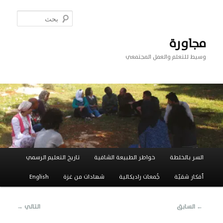
تخطي
إلى
بحث
المحتوى
الأساسي
مجاورة
وسيط للتعلم والعمل المجتمعي
القائمة
السر بالخلطة
خواطر الطبيعة الشافية
تاريخ التعليم الرسمي
الرئيسية
أفكار شقيّة
جَُمعات راديكالية
شهادات من غزة
English
تصفّح
←
السابق
التالي
→
المقالات