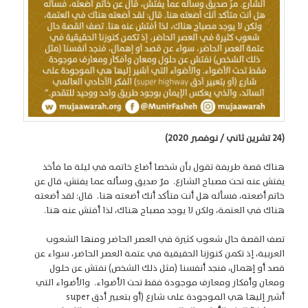
(24 تشرين ثاني / نوفمبر 2020)
هناك قصة طريفة تقول بأن شخصا أضاع خاتمه في ليلة ما فأخذ
يفتش عنه تحت مصباح الشارع. مرّ صديق وسأله عما يفتش، قال عن
خاتم أضعته، فسأله هل أنت متأكد أنك أضعته هنا. قال: لقد أضعته
هناك في العتمة، ولكن لا يوجد مصباح هناك، لذا أفتش عنه هنا.
تصف القصة حال شعوب كثيرة في العصر الحاضر ومنها الشعوب
العربية، إذ تكمن كنوزنا الحقيقية في عتمة العصر الحاضر، سواء عن
قصد أو إهمال، فنجد أنفسنا (مثل ذلك الشخص) نفتش عن حلول
ومعان وأفكار ومعارف موجودة فقط تحت الأضواء. والأضواء التي
أشير إليها هي الموجودة على شارع (أو بتعبير أدق super