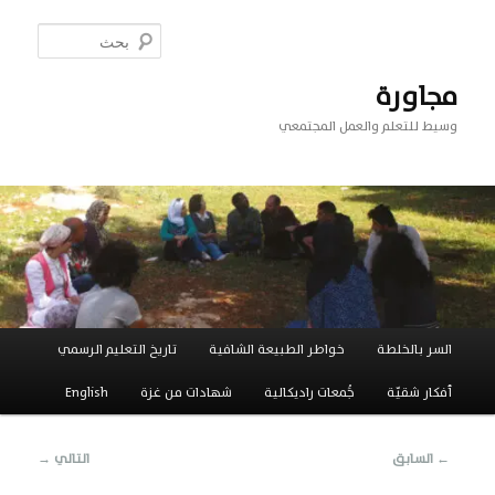
تخطي
إلى
بحث
المحتوى
الأساسي
مجاورة
وسيط للتعلم والعمل المجتمعي
القائمة
السر بالخلطة
خواطر الطبيعة الشافية
تاريخ التعليم الرسمي
الرئيسية
أفكار شقيّة
جَُمعات راديكالية
شهادات من غزة
English
تصفّح
←
السابق
التالي
→
المقالات