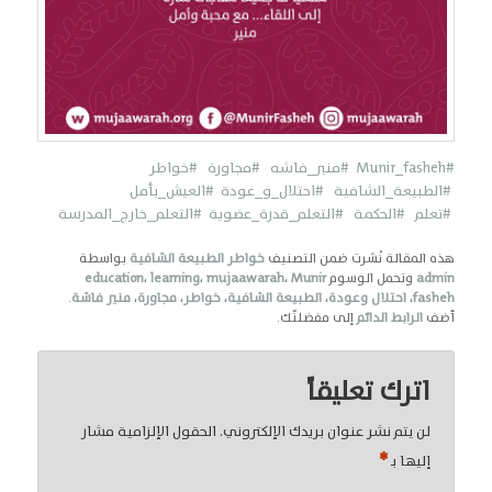
#Munir_fasheh
#منير_فاشه
#مجاورة
#خواطر
#الطبيعة_الشافية
#احتلال_و_عودة
#العيش_بأمل
#تعلم
#الحكمة #التعلم_قدرة_عضوية
#التعلم_خارج_المدرسة
هذه المقالة نُشرت ضمن التصنيف
خواطر الطبيعة الشافية
بواسطة
admin
وتحمل الوسوم
Munir
،
mujaawarah
،
learning
،
education
fasheh
،
احتلال وعودة
،
الطبيعة الشافية
،
خواطر
،
مجاورة
،
منير فاشة
.
أضف
الرابط الدائم
إلى مفضلتّك.
اترك تعليقاً
لن يتم نشر عنوان بريدك الإلكتروني.
الحقول الإلزامية مشار
*
إليها بـ