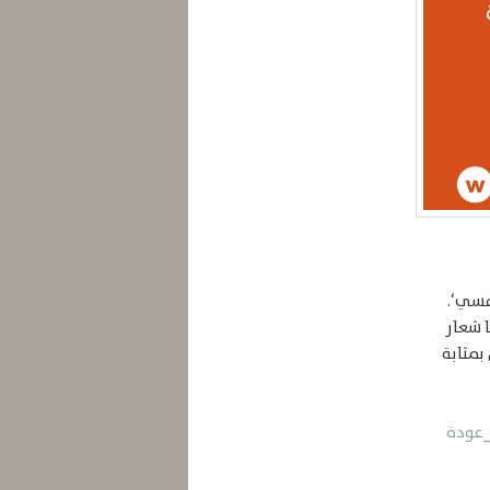
نفسي‘.
ا شعار
بمثابة
_عودة