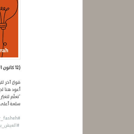
(12 كانون الأول/ ديسمبر 2020)
قولٌ آخر لل
أعود هنا لج
’تعلَّم لتغ
سلعة أعلى
#Munir_fasheh
#العيش_ب