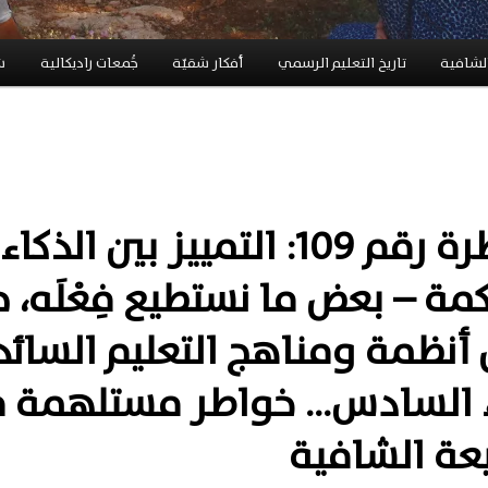
لشافية
تاريخ التعليم الرسمي
أفكار شقيّة
جَُمعات راديكالية
ش
الخاطرة رقم 109: التمييز بين الذكاء
مة – بعض ما نستطيع فِعْلَه، 
نظمة ومناهج التعليم السائد
ء السادس… خواطر مستلهمة 
عة الشافية