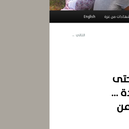
هادات من غزة
English
التالي
→
حتى
ة …
من