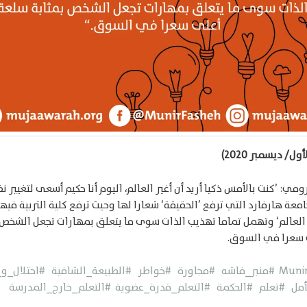
رومي: ’كنت بالأمس ذكيا أريد أن أغير العالم، اليوم أنا حكيم أسعى لتغيير 
امعة هارفارد التي ترفع ’الحقيقة‘ شعارا لها وحيث ترفع كلية التربية فيه
يّر العالم‘ وتهمل تماما تهذيب الذات سوى ما يتعلق بمهارات تجعل الشخص 
 سعرا في السوق.
#منير_فاشه
#مجاورة
#خواطر
#الطبيعة_الشافية
#احتلال_و
أمل
#تعلم
#الحكمة #التعلم_قدرة_عضوية
#التعلم_خارج_المدرسة