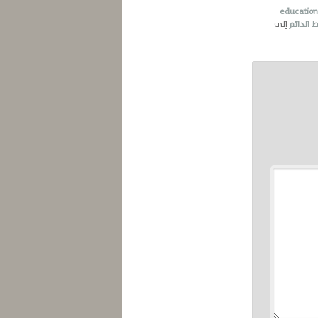
educatio
ط الدائم
إلى