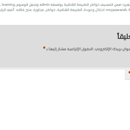
نُشرت ضمن التصنيف
خواطر الطبيعة الشافية
بواسطة
admin
وتحمل الوسوم
،
learning
،
n
،
mujaawarah
،
احتلال وعودة
،
الطبيعة الشافية
،
خواطر
،
مجاورة
،
منير فاشه
. أضف
الراب
يقاً
*
وان بريدك الإلكتروني.
الحقول الإلزامية مشار إليها بـ