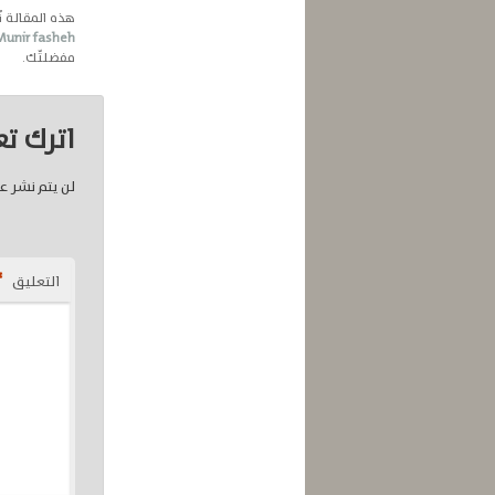
هذه المقالة 
Munir fasheh
مفضلتّك.
اترك تعل
لن يتم نشر عن
*
التعليق