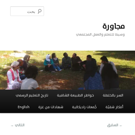
تخطي
إلى
بحث
المحتوى
الأساسي
مجاورة
وسيط للتعلم والعمل المجتمعي
القائمة
السر بالخلطة
خواطر الطبيعة الشافية
تاريخ التعليم الرسمي
الرئيسية
أفكار شقيّة
جَُمعات راديكالية
شهادات من غزة
English
تصفّح
←
السابق
التالي
→
المقالات