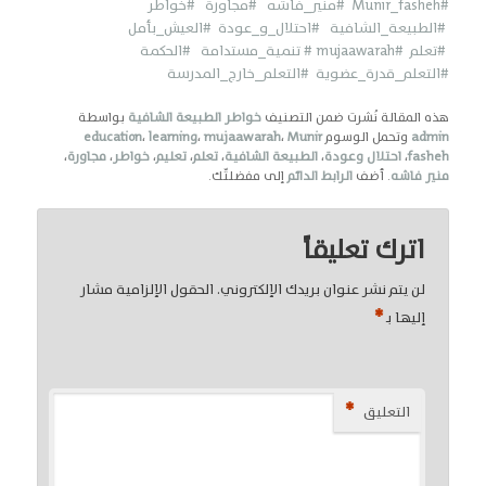
#Munir_fasheh
#منير_فاشه
#مجاورة
#خواطر
#الطبيعة_الشافية
#احتلال_و_عودة
#العيش_بأمل
#تعلم
#mujaawarah
# تنمية_مستدامة
#الحكمة
#التعلم_قدرة_عضوية
#التعلم_خارج_المدرسة
هذه المقالة نُشرت ضمن التصنيف
خواطر الطبيعة الشافية
بواسطة
admin
وتحمل الوسوم
Munir
،
mujaawarah
،
learning
،
education
fasheh
،
احتلال وعودة
،
الطبيعة الشافية
،
تعلم
،
تعليم
،
خواطر
،
مجاورة
،
منير فاشه
. أضف
الرابط الدائم
إلى مفضلتّك.
اترك تعليقاً
لن يتم نشر عنوان بريدك الإلكتروني.
الحقول الإلزامية مشار
*
إليها بـ
*
التعليق