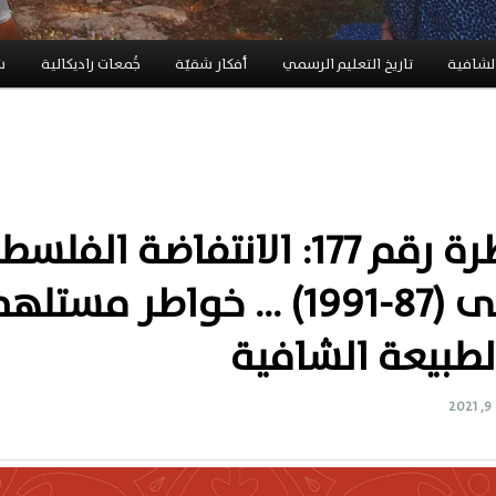
لشافية
تاريخ التعليم الرسمي
أفكار شقيّة
جَُمعات راديكالية
ش
الخاطرة رقم 177: الانتفاضة الفل
الأولى (87-1991) … خواطر مستل
لطبيعة الشافية
2