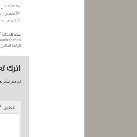
#Munir_fasheh
#العيش_ب
#التعلم_خا
هذه المقالة 
Munir fasheh
الرابط الدائم
إل
اترك تعل
لن يتم نشر عن
*
التعليق