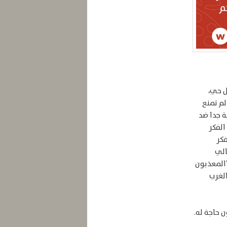
اص في كل حي،
لم تمنع
ة جدا ضد
الفكر
فكر
الي
’المعذبون
الغرب
ن حاجة له.