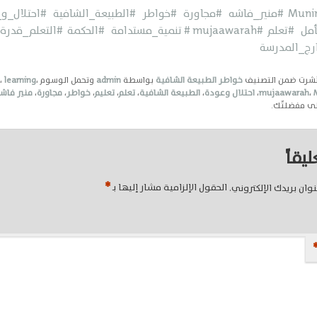
#منير_فاشه
#مجاورة
#خواطر
#الطبيعة_الشافية
#احتلال_و
أمل
#تعلم
#mujaawarah
# تنمية_مستدامة
#الحكمة
#التعلم_قدرة
رج_المدرسة
نُشرت ضمن التصنيف
خواطر الطبيعة الشافية
بواسطة
admin
وتحمل الوسوم
،
learning
،
n
،
mujaawarah
،
احتلال وعودة
،
الطبيعة الشافية
،
تعلم
،
تعليم
،
خواطر
،
مجاورة
،
منير فاش
ى مفضلتّك.
يقاً
*
وان بريدك الإلكتروني.
الحقول الإلزامية مشار إليها بـ