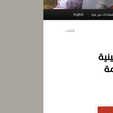
هادات من غزة
English
التالي
→
سطينية
همة