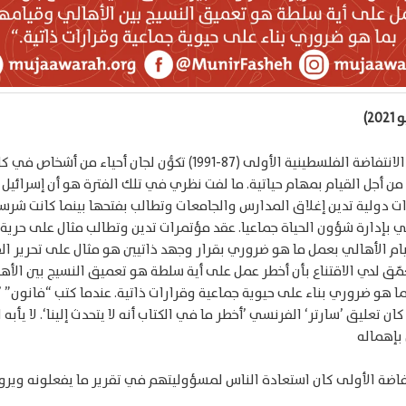
أهم ما ميز الانتفاضة الفلسطينية الأولى (87-1991) تكوُّن لجان أحياء من أشخ
 من أجل القيام بمهام حياتية. ما لفت نظري في تلك الفترة هو أن إسرائيل 
ت دولية تدين إغلاق المدارس والجامعات وتطالب بفتحها بينما كانت شرس
ي بإدارة شؤون الحياة جماعيا. عقد مؤتمرات تدين وتطالب مثال على حرية 
يام الأهالي بعمل ما هو ضروري بقرار وجهد ذاتيين هو مثال على تحرير ال
عمّق لدي الاقتناع بأن أخطر عمل على أية سلطة هو تعميق النسيج بين الأه
 هو ضروري بناء على حيوية جماعية وقرارات ذاتية. عندما كتب “فانون” 
ن تعليق ’سارتر‘ الفرنسي ’أخطر ما في الكتاب أنه لا يتحدث إلينا‘. لا يأبه 
 بإهماله
تفاضة الأولى كان استعادة الناس لمسؤوليتهم في تقرير ما يفعلونه ويرو