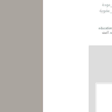
_عودة
_عضوية
educatio
ه
. أضف