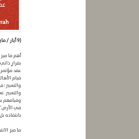
(9 أيار / مايو 2021)
بقرارٍ ذاتي
عقد مؤتمرا
قيام الأهال
والتعبير؛ ق
والتعبير. ت
وقيامهم بما
في الأرض‘ كا
بانتقاده بل
ما ميز الان