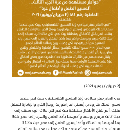
(2 حزيران / يونيو 2021)
في العام صفر ميلادي وُلِدَ المسيح الفلسطيني ببيت لحم. عندما
سمع الملك هيرودس (ممثل امبراطورية روما) الخبر، والإشارة للطفل
بمَلِك، أمر بقتل الأطفال بمنطقة بيت لحم. لكن ملاك الرب سبقه إلى
حيث كانت مريم ويوسف وأخبرهما بأخذ الطفل والهرب إلى مصر. فَعَلا
بما أمرهما به الملاك وأخذا يسوع الطفل إلى مصر حيث مكثا 3
سنوات. ولد المسيح من أم يهودية لكن وصلت روح رسالته العالم