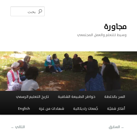
تخطي
إلى
بحث
المحتوى
الأساسي
مجاورة
وسيط للتعلم والعمل المجتمعي
القائمة
السر بالخلطة
خواطر الطبيعة الشافية
تاريخ التعليم الرسمي
الرئيسية
أفكار شقيّة
جَُمعات راديكالية
شهادات من غزة
English
تصفّح
←
السابق
التالي
→
المقالات