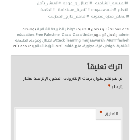
#الطبيعة_الشافية
#احتلال_و_عودة
#العيش_بأمل
#تعلم
#mujaawarah
# تنمية_مستدامة
#الحكمة
#التعلم_قدرة_عضوية
#التعلم_خارج_المدرسة
هذه المقالة نُشرت ضمن التصنيف
خواطر الطبيعة الشافية
بواسطة
admin
وتحمل الوسوم
Gaza Under
،
Gaza
،
Free Palestine
،
education
Munir fasheh
،
mujaawarah
،
learning
،
Attack
،
احتلال وعودة
،
الطبيعة
الشافية
،
خواطر
،
غزة
،
مجاورة
،
منير فاشه
. أضف
الرابط الدائم
إلى مفضلتّك.
اترك تعليقاً
لن يتم نشر عنوان بريدك الإلكتروني.
الحقول الإلزامية مشار
*
إليها بـ
*
التعليق