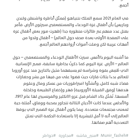
أجمع.
في العام 2021 سمع الملك نتنياهو (ممثّل أباطرة واشنطن ولندن
وباريس) بأن أطفال غزة الودعاء والمستضعفين سيرثون الأرض. فأمر
بقتل عدد منهم عبر طائرات متطورة جدا (ظهرت صور بعض أطفال غزة
على الصفحة الأولى بعدة صحف حول العالم) – أطفال ولدوا من
أمهات عربية لكن وصلت أصوات أرواحهم العالم أجمع.
ما أشبه اليوم بالأمس. سيرث الأطفال الودعاء والمستضعفين – حول
العالم – الأرض. غزة اليوم، كما ذكرتُ بخاطرة سابقة، ضمير الإنسانية
الذي طُمِسَ بقوة وشراسة لم يسبقهما مثيل بالتاريخ منذ غزو أوروبا
للعالم، بدءا بثلاث قارات حيث قضوا على من فيها من بشر وحضارات
قضاءً شبه كامل، وأنشأوا امبراطوريات من عسكر ومال وعلوم
هدفها (وفق القبيلة الأوروبية) قهر وإخضاع الطبيعة وخلخلة
أسسها. تُمَثِّل بلاد الشام قبل غزو الانكليز والفرنسيين لها عام 1917،
والأندلس عندما كانت الأديان الثلاثة تتجاور بمحبة ووفاق، أمثلة حية
لمعنى مجتمعات متعددة. ربما يكون أطفال غزة الضمير الذي يوقظ
العالم إلى أنه لا أمل للبشرية إلا باستعادة الحكمة التي تمثل
التعددية أهم صفاتها.
#Munir_fasheh
#منير_فاشه
#مجاورة
#خواطر