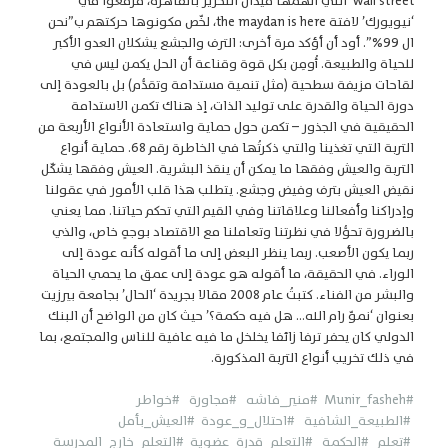
wall street التي ألهمها ميدان التحرير بالقاهرة، فرفعوا في
‘نيويورك’ لافتة the maydan is here، لخّص مكونوها حركتهم ب”نحن
ال 99%”. أود أن أؤكد مرة أخرى: الترف والجشع يشكلان العدو الأكبر
للحياة والطبيعة. أُومِن بكل قوة وقناعة أن الحل يكمن ليس في
لقاحات مزيفة سطحية (مثل تنمية مستدامة وتقدُّم) بل بالعودة إلى
دورة الحياة والقدرة على توليد الذات، إذ هناك تكمن الاستدامة
الحقيقية في الجذور – تكمن حول حماية واستعادة الأنواع الأربعة من
التربة التي تغذينا والتي ذكرتُها في الخاطرة رقم 68. حماية أنواع
التربة والعيش وفقها ما يمكن أن ينقذ البشرية. العيش وفقها يشكّل
نقيض العيش بترف وفيض وجشع. يتطلب هذا قلب الأمور في عقولنا
وإدراكنا وأفعالنا وعلاقاتنا وفي القيم التي تحكم حياتنا. مما يعني
بالضرورة تحوُّلا في نظرتنا وتعاملنا مع الاقتصاد بوجهٍ خاص، والذي
ربما يكون الأصعب. ربما ينظر البعض إلى ما أقوله كأنه عودة إلى
الوراء. في الحقيقة، ما أقوله هو عودة إلى عمق ما يحمي الحياة
والبشر من الفناء. كتبتُ عام 2008 مقالا بجريدة ‘الحال’ بجامعة بيرزيت
بعنوان ‘نموّ رام الله… هل فيه حكمة؟’ حيث كان من الواضح أن البنك
الدولي كان يحفر ترفا زائفا يخلخل ما فيه عافية للناس والمجتمع، بما
في ذلك تخريب أنواع التربة المذكورة.
#Munir_fasheh
#منير_فاشه
#مجاورة
#خواطر
#الطبيعة_الشافية
#احتلال_و_عودة
#العيش_بأمل
#تعلم
#الحكمة #التعلم_قدرة_عضوية
#التعلم_خارج_المدرسة