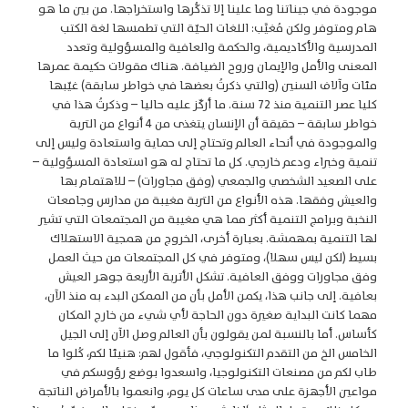
موجودة في جيناتنا وما علينا إلا تذكُّرها واستخراجها. من بين ما هو
هام ومتوفر ولكن مُغيَّب: اللغات الحيّة التي تطمسها لغة الكتب
المدرسية والأكاديمية، والحكمة والعافية والمسؤولية وتعدد
المعنى والأمل والإيمان وروح الضيافة. هناك مقولات حكيمة عمرها
مئات وآلاف السنين (والتي ذكرتُ بعضها في خواطر سابقة) غيّبها
كليا عصر التنمية منذ 72 سنة. ما أركّز عليه حاليا – وذكرتُ هذا في
خواطر سابقة – حقيقة أن الإنسان يتغذى من 4 أنواع من التربة
والموجودة في أنحاء العالم وتحتاج إلى حماية واستعادة وليس إلى
تنمية وخبراء ودعم خارجي. كل ما تحتاج له هو استعادة المسؤولية –
على الصعيد الشخصي والجمعي (وفق مجاورات) – للاهتمام بها
والعيش وفقها. هذه الأنواع من التربة مغيبة من مدارس وجامعات
النخبة وبرامج التنمية أكثر مما هي مغيبة من المجتمعات التي تشير
لها التنمية بمهمشة. بعبارة أخرى، الخروج من همجية الاستهلاك
بسيط (لكن ليس سهلا)، ومتوفر في كل المجتمعات من حيث العمل
وفق مجاورات ووفق العافية. تشكل الأتربة الأربعة جوهر العيش
بعافية. إلى جانب هذا، يكمن الأمل بأن من الممكن البدء به منذ الآن،
مهما كانت البداية صغيرة دون الحاجة لأي شيء من خارج المكان
كأساس. أما بالنسبة لمن يقولون بأن العالم وصل الآن إلى الجيل
الخامس الخ من التقدم التكنولوجي، فأقول لهم: هنيئا لكم، كُلوا ما
طاب لكم من مصنعات التكنولوجيا، واسعدوا بوضع رؤوسكم في
مواعين الأجهزة على مدى ساعات كل يوم، وانعموا بالأمراض الناتجة