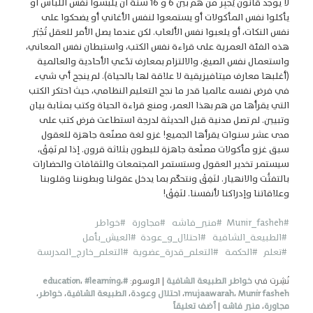
لا يوجد قانون يُجْبِر من هم بين 6 و 16 سنة أن يلبسوا نفس اللباس أو
يأكلوا نفس المأكولات أو يستمعوا لنفس الأغاني أو يضحكوا على
نفس النكات، أو يلعبوا نفس الألعاب. لكن عندما يصل الأمر للعقل تُجْبَر
هذه الفئة العمرية على قراءة نفس الكتب، واستبطان نفس المعاني،
واستعمال نفس الصيغ، والالتزام بمعارف تدّعي الأحادية والعالمية
(أغلبها معارف ميتافيزيقية لا علاقة لها بالحياة). لم ينجح أي شيء
في فرض نفسه عالميا قدر ما نجح التعليم النظامي، حيث احتكر الكتب
التي يقرأها من هم بهذا العمر، ومنع قراءة الحياة وكتب بمثابة بيان
وتبيين. لم تصل مدنية قبل الحديثة لدرجة استطاعت فرض كتب على
مدى عشر سنوات يقرأها الجميع! غزو لغة مصنّعة جاهزة للعقول
سبق غزو مأكولات مصنَّعة جاهزة للبطون بثلاثة قرون. إذا لم نَفِقْ،
سيستمر تخدير العقول وستستمر المجتمعات والثقافات والحضارات
بالتفتُّت والانهيار. لنَفِقْ ونتحكّم بما يدخل عقولنا وبطوننا وقلوبنا
وعلاقاتنا وإدراكنا لأنفسنا. لنَفِقْ!
#Munir_fasheh
#منير_فاشه
#مجاورة
#خواطر
#الطبيعة_الشافية
#احتلال_و_عودة
#العيش_بأمل
#تعلم
#الحكمة #التعلم_قدرة_عضوية
#التعلم_خارج_المدرسة
نُشِرت في
خواطر الطبيعة الشافية
|
الوسوم:
#education
،
#learning
،
Munir fasheh
،
mujaawarah
،
احتلال وعودة
،
الطبيعة الشافية
،
خواطر
،
مجاورة
،
منير فاشه
|
أضف تعليقاً