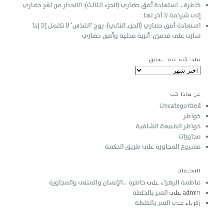
خاطرة… استعادة أفق حضاري (الجزء الثالث): الانحدار من بُعْدٍ حضاري
إلى شرذمة لا آخر لها
استعادة أفق حضاري (الجزء الثاني): روح ’القدْس‘ لا تكتمل إلا إذا
سارت على قدمين: أتربة محلية وأفق حضاري.
ماذا كُتب في السابق
ماذا
كُتب
في
عن ماذا كُتب
السابق
Uncategorized
خواطر
خواطر الطبيعة الشافية
مجاورات
مشروع المجاورة على طريق الحكمة
التعليقات
فاطمة الزهراء
على
خاطرة …الإنسان والمثنى والمجاورة
admin
على
السر بالخلطة
زكرياء
على
السر بالخلطة