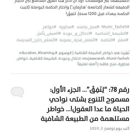
اكتسبتهما عبر مؤسسات. أود أن أذكّر هنا الفرق الشاسع بين اختيار
الحقيقة كشعار (كجامعة ‘هارفارد’) واختار الحكمة كبوصلة (كبيت
الحكمة ببغداد قبل 1200 سنة). لنَفِقْ!
#Munir_fasheh
#منير_فاشه
#مجاورة
#خواطر
#الطبيعة_الشافية
#احتلال_و_عودة
#العيش_بأمل
#تعلم
#الحكمة #التعلم_قدرة_عضوية
#التعلم_خارج_المدرسة
نُشِرت في
خواطر الطبيعة الشافية
|
الوسوم:
#education
،
#learning
،
Munir fasheh
،
mujaawarah
،
احتلال وعودة
،
الطبيعة الشافية
،
خواطر
،
مجاورة
،
منير فاشه
|
أضف تعليقاً
رقم 78: “لِنَفِقْ”… الجزء الأول:
مسموح التنوع بشتى نواحي
الحياة ما عدا العقول!… خواطر
مستلهمة من الطبيعة الشافية
كُتب يوم
نوفمبر 3, 2020