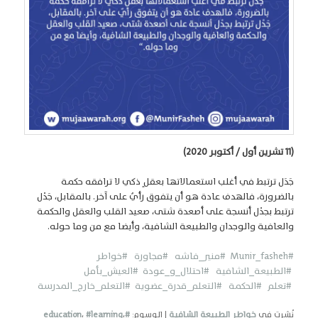
(11 تشرين أول / أكتوبر 2020)
جَدَل ترتبط في أغلب استعمالاتها بعقلٍ ذكي لا ترافقه حكمة
بالضرورة، فالهدف عادة هو أن يتفوق رأيٌ على آخر. بالمقابل، جَدْل
ترتبط بجدْل أنسجة على أصعدة شتى، صعيد القلب والعقل والحكمة
والعافية والوجدان والطبيعة الشافية، وأيضا مع من وما حوله.
#Munir_fasheh
#منير_فاشه
#مجاورة
#خواطر
#الطبيعة_الشافية
#احتلال_و_عودة
#العيش_بأمل
#تعلم
#الحكمة #التعلم_قدرة_عضوية
#التعلم_خارج_المدرسة
نُشِرت في
خواطر الطبيعة الشافية
|
الوسوم:
#education
،
#learning
،