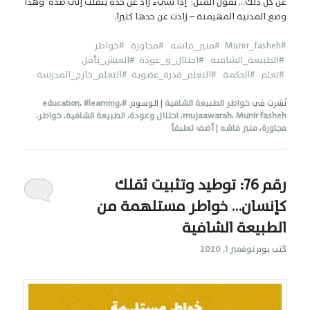
عن كل ذلك… يقول المثل: ‘إذا شيء زاد عن حدّه ينقلب إلى ضدّه’ وهذا
وضع المدنية المهيمنة – زادت عن حدها كثيرا.
#Munir_fasheh
#منير_فاشه
#مجاورة
#خواطر
#الطبيعة_الشافية
#احتلال_و_عودة
#العيش_بأمل
#تعلم
#الحكمة #التعلم_قدرة_عضوية
#التعلم_خارج_المدرسة
نُشِرت في
خواطر الطبيعة الشافية
|
الوسوم:
#education
،
#learning
،
Munir fasheh
،
mujaawarah
،
احتلال وعودة
،
الطبيعة الشافية
،
خواطر
،
مجاورة
،
منير فاشه
|
أضف تعليقاً
رقم 76: توطيد وتثبيت ثقلك
كإنسان… خواطر مستلهمة من
الطبيعة الشافية
كُتب يوم
نوفمبر 1, 2020