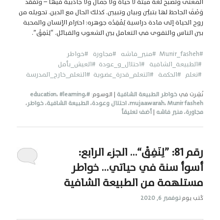
المعنى وتصبح لغة ميتة لا حياة ولا جمال ولا جاذبية فيها – وتفقد
وَصْفَ الجاحظ لها بتبيُّن وبيان وتبيين. كذلك الحال مع الدين. تحويله من
روح الحياة إلى مادة دراسية يُفْقِدُه جوهره: احترام الإنسان والمحبة
بين الناس والتقوى في التعامل بين الشعوب والقبائل. “لِنَفِقْ”.
#Munir_fasheh
#منير_فاشه
#مجاورة
#خواطر
#الطبيعة_الشافية
#احتلال_و_عودة
#العيش_بأمل
#تعلم
#الحكمة #التعلم_قدرة_عضوية
#التعلم_خارج_المدرسة
نُشِرت في
خواطر الطبيعة الشافية
|
الوسوم:
#education
،
#learning
،
Munir fasheh
،
mujaawarah
،
احتلال وعودة
،
الطبيعة الشافية
،
خواطر
،
مجاورة
،
منير فاشه
|
أضف تعليقاً
رقم 81: ”لِنَفِقْ“… الجزء الرابع:
أسوأ سنة في حياتي… خواطر
مستلهمة من الطبيعة الشافية
كُتب يوم
نوفمبر 6, 2020