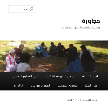
تخطي
تخطي
إلى
إلى
بحث
المحتوى
المحتوى
الثانوي
الأساسي
مجاورة
وسيط للتعلم والعمل المجتمعي
القائمة
السر بالخلطة
خواطر الطبيعة الشافية
تاريخ التعليم الرسمي
الرئيسية
أفكار شقيّة
جَُمعات راديكالية
شهادات من غزة
English
أرشيف الوسم:
#LEARNING