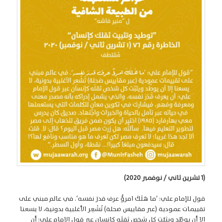
(1 تشرين ثاني / نوفمبر 2020)
قول للإمام علي: ’ما هَلَكَ امرؤٌ عرف قدرَ نفسه‘. في عالم مبني على
تقييمات عمودية (عبر مقاييس ضحلة) تُشْعِر الأغلبية بدونية، لا يسعنا
إلا أن يوطّد ويثبّت كل شخص ثقلَه كإنسان عبر قول الإمام علي: أن