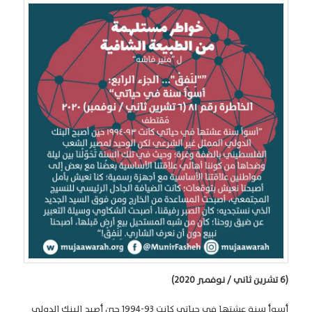
(6 تشرين ثاني / نوفمبر 2020)
أسوأ سنة عشتها في حياتي كانت 93-1994 حين أصبح البنك الدولي