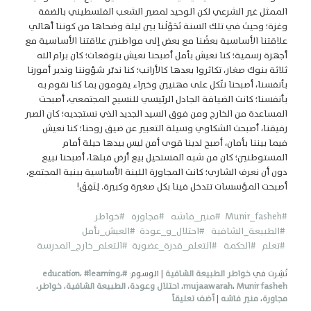
الممثل غير الشرعي لكن الوحيد لمصير الشعب الفلسطيني بالضفة
وغزة؛ وحيث في تلك السنة تَحَوَّلْنا بين ليلة وضحاها من كوننا أهالي
علاقتنا الأساسية بعضُنا مع بعض إلى مواطنين علاقتنا الأساسية مع
أجهزة رسمية؛ كنا نعيش بأمل أصبحنا نعيش بتوقعات؛ كان برام الله
ثلاثة بنوك صغار، تكاثروا بعدها كالأرانب؛ كنا ندبّر شؤوننا وندير أمورنا
بأنفسنا، أصبحنا نتّكل على مهنيين وخبراء يقومون بما كنا نقوم به
بأنفسنا؛ كانت الضيافة الجادل الرئيسي للنسيج المجتمعي، أصبحت
المساعدة من الخارج ومن فوق السيد الجديد الذي نستجديه؛ كان الصبر
رفيقنا، أصبحت الشكاوي وسيلة التعبير عن ضيق روحنا؛ كنا نعيش
فيما بيننا بأمان، أصبح لدينا قوى أمن ليس بيدها حيلة أمام
المستوطنين؛ كان من شبه المستحيل بيع أرض قبلها، أصبحنا نبيع
دون أن نعرف الشاري؛ كانت المجاورة اللبنة الأساسية ببنية المجتمع،
أصبحت المؤسسات تتدخل فينا بكل صغيرة وكبيرة. لِنَفِقْ!
#Munir_fasheh
#منير_فاشه
#مجاورة
#خواطر
#الطبيعة_الشافية
#احتلال_و_عودة
#العيش_بأمل
#تعلم
#الحكمة #التعلم_قدرة_عضوية
#التعلم_خارج_المدرسة
نُشِرت في
خواطر الطبيعة الشافية
|
الوسوم:
#education
،
#learning
،
Munir fasheh
،
mujaawarah
،
احتلال وعودة
،
الطبيعة الشافية
،
خواطر
،
مجاورة
،
منير فاشه
|
أضف تعليقاً