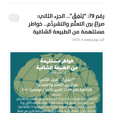
رقم 79: “لِنَفِقْ”… الجزء الثاني:
صراعٌ بين التعلُّم والتشرذُم… خواطر
مستلهمة من الطبيعة الشافية
كُتب يوم
نوفمبر 4, 2020