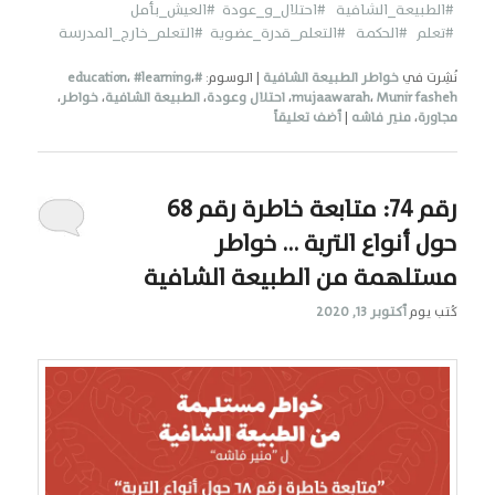
#الطبيعة_الشافية
#احتلال_و_عودة
#العيش_بأمل
#تعلم
#الحكمة #التعلم_قدرة_عضوية
#التعلم_خارج_المدرسة
نُشِرت في
خواطر الطبيعة الشافية
|
الوسوم:
#education
،
#learning
،
Munir fasheh
،
mujaawarah
،
احتلال وعودة
،
الطبيعة الشافية
،
خواطر
،
مجاورة
،
منير فاشه
|
أضف تعليقاً
رقم 74: متابعة خاطرة رقم 68
حول أنواع التربة … خواطر
مستلهمة من الطبيعة الشافية
كُتب يوم
أكتوبر 13, 2020