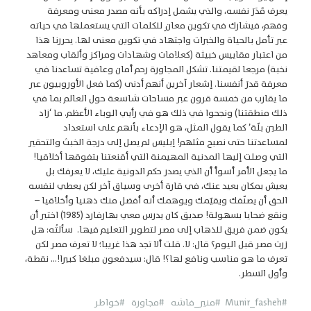
يعرف قَدَرَ نفسه، والذي يشمل إدراكه بأنه مصدر معنى ومعرفة
وفهم، فيشارك في تكوين معانٍ للكلمات التي يستعملها في حياته
عبر تأمل بالحياة والخبرات واجتهاد في تكوين معنى لها. يحررنا هذا
من اعتبار مقاييس خبيثة (كعلامات وشهادات ومراكز وألقاب ومعاهد
نخبة) مرجعا لقيمتنا. تشكل المجاورة رحم أمان وعافية تساعدنا في
معرفة قدرَ أنفسنا. إشعار آخرين أنهم أدنى (كما فعل الأوروبيون عبر
ما يقارب من خمسة قرون عبر مساحات شاسعة حول العالم بما في
ذلك منطقتنا) ونجحوا في ذلك هو في رأيي الوباء الأعظم. ما ‘زاد
الطين بلّة’ كما يقول المثل، هو الإدعاء بأنهم على استعداد
لمساعدتنا حتى نصبح مثلهم! إبليس لم يصل إلى درجة الخبث والتحقير
التي وصلت إليها المدنية المهيمنة التي أقنعتنا بتفوقها أخلاقيا!
ما يجعل الأمر أسوأ أن الذي يصدر حكم الدونية عليك، لا يعرفك بل
يعيش بمكان بعيد عنك، في قارة أخرى وسياق آخر لكن يعطي لنفسه
الحق أن يصنّفك ويقيّمك ويوهمك أنه أفضل منك ذهنيا وأخلاقيا –
ونقع ضحايا بسهولة! صديق كان يدرس معي بهارفارد (1985) اختير أن
يكون ضمن فريق للذهاب إلى مصر لتطوير التعليم فيها. سألتُه: هل
زرت مصر قبل اليوم؟ قال: لا. قلت ألا تجد هذا غريبا؛ لا تعرف مصر لكن
تعرف ما هو مناسب ونافع لها؟! قال: سيدفعون مبلغا كبيرا!… نقطة،
وأول السطر.
#Munir_fasheh
#منير_فاشه
#مجاورة
#خواطر