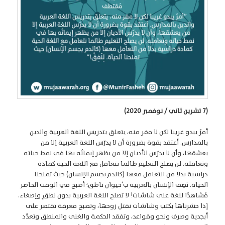
(7 تشرين ثاني / نوفمبر 2020)
أمرٌ يبدو غريبا لكن لا مفر منه، يتعلق بتدريس اللغة العربية والدين
بالمدارس. أعتقد بقوة بضرورة أن لا يدرّس اللغة العربية إلا من
يعشقها، وأن لا يدرّس الأديان إلا من يظهر إيمانُه بها في نمط حياته
وتعامله. لن يصلح التعليم طالما نتعامل مع اللغة الحية كمادة
دراسية بدلا من التعامل معها (كالدم بجسم الإنسان) حيث تمنحنا
الحياة. نَصِف الإنسان بالعربية ب‘حيوان ناطق؛ أصبح في الوقت الحاضر
مُشاهدًا للغة على شاشات! لا تصلح اللغة العربية بدون نطقٍ وإصغاء.
إذا حشرناها بكتب وشاشات نقتل روحها، وتصبح معرفة تقتصر على
أبجدية وصرف ونحو وقواعد، وتفقد الحكمة والغنى والمنطق وتعدُّد