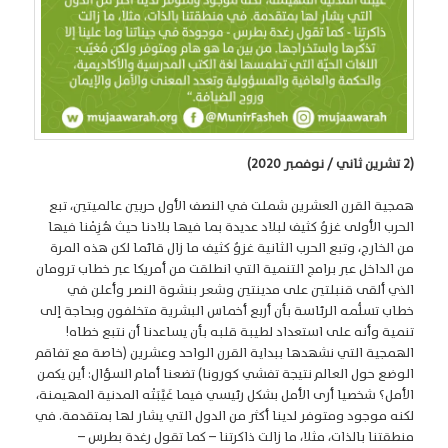
(2 تشرين ثاني / نوفمبر 2020)
همجية القرن العشرين شملت في النصف الأول حربين عالميتين، تبع
الحرب الأولى غزوٌ كثيف لبلاد عديدة بما فيها بلادنا حيث هُزِمْنا فيها
من الخارج، وتبع الحرب الثانية غزوٌ كثيف ما زال قائما لكن هذه المرة
من الداخل عبر برامج التنمية التي انطلقت من أمريكا عبر خطاب ترومان
الذي ألقى قنبلتين على مدينتين وشعر بنشوة النصر وأعلن في
خطاب تسلُّمه الرئاسة بأن أربع أخماس البشرية متخلفون وبحاجة إلى
تنمية وأنه على استعداد لطيبة قلبه بأن يساعدنا أن نتبع خطاه!
الهمجية التي نشهدها ببداية القرن الواحد وعشرين (خاصة مع تفاقم
الوضع حول العالم نتيجة تفشي كورونا) تضعنا أمام السؤال: أين يكمن
الأمل؟ شخصيا أرى الأمل بشكل رئيسي فيما غَيَّبَتْه المدنية المهيمنة،
لكنه موجود ومتوفر لدينا أكثر من الدول التي يشار لها بمتقدمة. في
منطقتنا بالذات، مثلا، ما زالت ذاكرتنا – كما تقول رغدة بطرس –