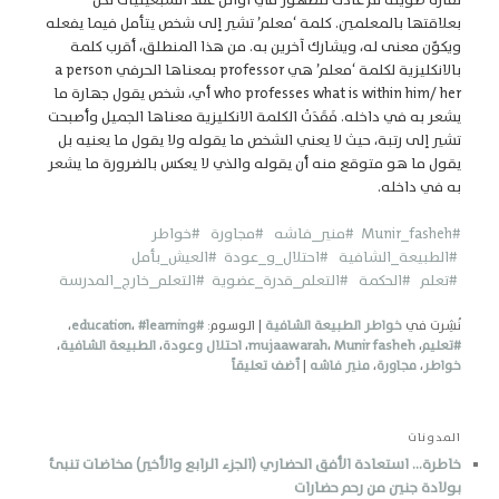
بعلاقتها بالمعلمين. كلمة ‘معلم’ تشير إلى شخص يتأمل فيما يفعله
ويكوّن معنى له، ويشارك آخرين به. من هذا المنطلق، أقرب كلمة
بالانكليزية لكلمة ‘معلم’ هي professor بمعناها الحرفي a person
who professes what is within him/ her أي، شخص يقول جهارة ما
يشعر به في داخله. فَقَدَتْ الكلمة الانكليزية معناها الجميل وأصبحت
تشير إلى رتبة، حيث لا يعني الشخص ما يقوله ولا يقول ما يعنيه بل
يقول ما هو متوقع منه أن يقوله والذي لا يعكس بالضرورة ما يشعر
به في داخله.
#Munir_fasheh
#منير_فاشه
#مجاورة
#خواطر
#الطبيعة_الشافية
#احتلال_و_عودة
#العيش_بأمل
#تعلم
#الحكمة #التعلم_قدرة_عضوية
#التعلم_خارج_المدرسة
نُشِرت في
خواطر الطبيعة الشافية
|
الوسوم:
#education
#learning
،
،
#تعليم
،
Munir fasheh
،
mujaawarah
،
احتلال وعودة
،
الطبيعة الشافية
،
خواطر
،
مجاورة
،
منير فاشه
|
أضف تعليقاً
المدونات
خاطرة… استعادة الأفق الحضاري (الجزء الرابع والأخير) مخاضات تنبئ
بولادة جنين من رحم حضارات