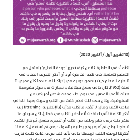
(10 تشرين أول / أكتوبر 2020)
تكلّمتُ في الخاطرة 67 عن كيف تعبير ‘جودة التعليم’ يتعامل مع
التعليم كسلعة. في هذه الخاطرة أود أن أذكر التخريب الخفي في
النظرة للمعلم حيث يتضمن دونية في إدراكنا له. عندما كان عمري 11
سنة (1952)، كان خالي يعمل ميكانيكي سيارات في مركز مفوضية
هيئة الأمم بالقدس. في يوم، جاء ومعه شخص أمريكي من
المفوضية، وكان معه كلبٌ ضخم. خفت من الكلب وهربت بعيدا. ناداني
صاحب الكلب وقال: لا تَخَف، فالكلب مدرَّب (بالإنكليزية trainingلا زلت
أذكر الكلمة لأني اعتقدت أنه أحضر الكلب في قطار). لكن سرعان ما
فسّر ذلك برمي قلم وطلب من الكلب أن يُحْضِره، ففعل. ثم قال للكلب:
انبطح؛ انبطح. ثم أمره برفع رجلتيه بالهواء؛ رفع. ثم استعمل كلمة لا
أذكرها لوصف الكلب، ترجمها خالي بأنه كلب مربى. غابت كلمة تدريب
لفترة طويلة ثم عادت للظهور في أوائل عقد السبعينيات لكن