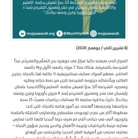
(4 تشرين ثاني / نوفمبر 2020)
الصراع الذي نعيشه حاليا صراعٌ في جوهره بين التعلُّم والتشرذُم. تبدأ
الشرذمة بالمعرفة. هناك مثلا 7 مواد بالصف الأول و14 بالصف
العاشر. معظم المواد معارف ميتافيزيقية لا علاقة لها بالحياة. يتخرج
الطالب وبأحشائه جرثومة الشرذمة كجزءٍ من نمط حياته وفكره
وتعبيره. الشرذمة ألدّ عدوٍّ للعيش بحكمة. التعليم والأكاديميا عاملان
رئيسيان في نشر وتعميق التشرذم (منذ 4 قرون بأوروبا وقرن ونصف
ببلادنا). ذكرتُ بخاطرة سابقة 10 مساقات رياضيات قضيتُ 25 سنة
بدراستها وتدريسها ألهتني عن أمور هامة بالحياة. لكن، كنت
محظوظا أكثر من غيري لوجودي بفلسطين ولحضارتي المليئة بالحكمة
ولوجود أمي في حياتي التي لم تعرف حرفا أبجديا لكنها كانت تمارس
معارف ترتبط بالرياضيات وتربية الأطفال والدين وتدبير شؤون الحياة –
معارف حمتني من أصولية الفكر الحديث وانتزعتني من أوهامٍ