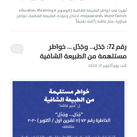
نُشِرت في
خواطر الطبيعة الشافية
|
الوسوم:
#education
،
#learning
،
Munir fasheh
،
mujaawarah
،
احتلال وعودة
،
الطبيعة الشافية
،
خواطر
،
مجاورة
،
منير فاشه
|
أضف تعليقاً
رقم 72: جَدَل… وجَدْل … خواطر
مستلهمة من الطبيعة الشافية
كُتب يوم
أكتوبر 11, 2020