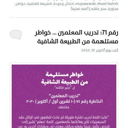
Munir fasheh
،
mujaawarah
،
احتلال وعودة
،
الطبيعة الشافية
،
خواطر
،
مجاورة
،
منير فاشه
|
أضف تعليقاً
رقم 71: تدريب المعلمين … خواطر
مستلهمة من الطبيعة الشافية
كُتب يوم
أكتوبر 10, 2020